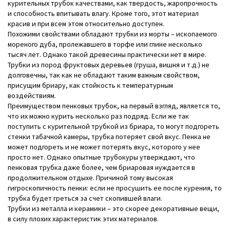
курительных трубок качествами, как твердость, жаропрочность
и способность впитывать влагу. Кроме того, этот материал
красив и при всем этом относительно доступен.
Похожими свойствами обладают трубки из морты – ископаемого
мореного дуба, пролежавшего в торфе или глине несколько
тысяч лет. Однако такой древесины практически нет в мире.
Трубки из пород фруктовых деревьев (груша, вишня и т.д.) не
долговечны, так как не обладают таким важным свойством,
присущим бриару, как стойкость к температурным
воздействиям.
Преимуществом пенковых трубок, на первый взгляд, является то,
что их можно курить несколько раз подряд. Если же так
поступить с курительной трубкой из бриара, то могут подгореть
стенки табачной камеры, трубка потеряет свой вкус. Пенка не
может подгореть и не может потерять вкус, которого у нее
просто нет. Однако опытные трубокуры утверждают, что
пенковая трубка даже более, чем бриаровая нуждается в
продолжительном отдыхе. Причиной тому высокая
гигроскопичность пенки: если не просушить ее после курения, то
трубка будет греться за счет скопившей влаги.
Трубки из металла и керамики – это скорее декоративные вещи,
в силу плохих характеристик этих материалов.