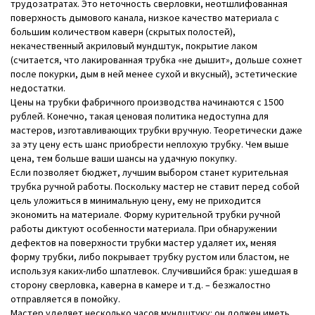
трудозатратах. Это неточность сверловки, неотшлифованная
поверхность дымового канала, низкое качество материала с
большим количеством каверн (скрытых полостей),
некачественный акриловый мундштук, покрытие лаком
(считается, что лакированная трубка «не дышит», дольше сохнет
после покурки, дым в ней менее сухой и вкусный), эстетические
недостатки.
Цены на трубки фабричного производства начинаются с 1500
рублей. Конечно, такая ценовая политика недоступна для
мастеров, изготавливающих трубки вручную. Теоретически даже
за эту цену есть шанс приобрести неплохую трубку. Чем выше
цена, тем больше ваши шансы на удачную покупку.
Если позволяет бюджет, лучшим выбором станет курительная
трубка ручной работы. Поскольку мастер не ставит перед собой
цель уложиться в минимальную цену, ему не приходится
экономить на материале. Форму курительной трубки ручной
работы диктуют особенности материала. При обнаружении
дефектов на поверхности трубки мастер удаляет их, меняя
форму трубки, либо покрывает трубку рустом или бластом, не
используя каких-либо шпатлевок. Случившийся брак: ушедшая в
сторону сверловка, каверна в камере и т.д. – безжалостно
отправляется в помойку.
Мастер уделяет несколько часов мундштуку: он должен иметь