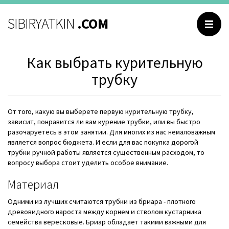
НАВИГАЦИЯ
SIBIRYATKIN
.COM
Главная
Как выбрать курительную
Каталог
трубку
Обо мне
Контакты
От того, какую вы выберете первую курительную трубку,
Отзывы
зависит, понравится ли вам курение трубки, или вы быстро
разочаруетесь в этом занятии. Для многих из нас немаловажным
Вопросы и ответы
является вопрос бюджета. И если для вас покупка дорогой
трубки ручной работы является существенным расходом, то
вопросу выбора стоит уделить особое внимание.
Материал
РУССКИЙ
Одними из лучших считаются трубки из бриара - плотного
древовидного нароста между корнем и стволом кустарника
ENGLISH
семейства вересковые. Бриар обладает такими важными для