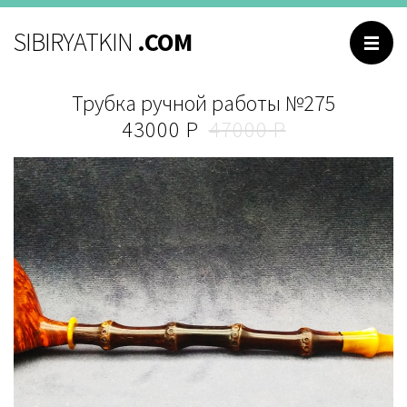
НАВИГАЦИЯ
SIBIRYATKIN
.COM
Главная
Трубка ручной работы №275
Каталог
43000
47000
Обо мне
Контакты
Отзывы
Вопросы и ответы
РУССКИЙ
ENGLISH