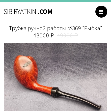
НАВИГАЦИЯ
SIBIRYATKIN
.COM
Главная
Трубка ручной работы №369 "Рыбка"
Каталог
43000
49000
Обо мне
Контакты
Отзывы
Вопросы и ответы
РУССКИЙ
ENGLISH